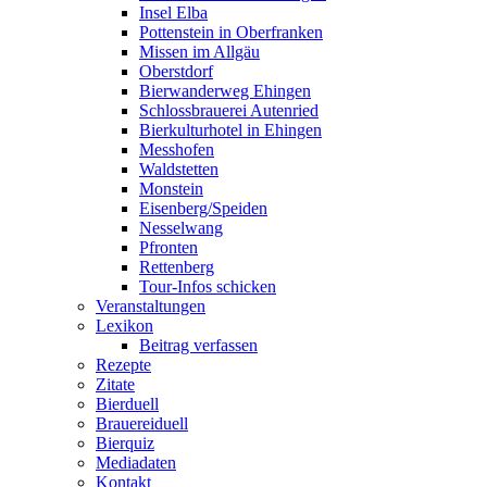
Insel Elba
Pottenstein in Oberfranken
Missen im Allgäu
Oberstdorf
Bierwanderweg Ehingen
Schlossbrauerei Autenried
Bierkulturhotel in Ehingen
Messhofen
Waldstetten
Monstein
Eisenberg/Speiden
Nesselwang
Pfronten
Rettenberg
Tour-Infos schicken
Veranstaltungen
Lexikon
Beitrag verfassen
Rezepte
Zitate
Bierduell
Brauereiduell
Bierquiz
Mediadaten
Kontakt