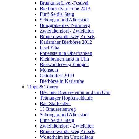
Braukunst Live!-Festival
Bierbörse Karlsruhe 2013
Fünf-Seidla-Steig
Schongau und Altenstadt
Burggrabenfest Nürnberg
Zwiefaltendorf / Zwiefalten
Brauereiwanderweg Aufseß
Karlsruher Bierbörse 2012
Insel Elba
Pottenstein in Oberfranken
Kleinbrauermarkt in Ulm
Bierwanderweg Ehingen
Monstein
Oktoberfest 2010
Bierbörse in Karlsruhe
Tipps & Touren
Bier und Brauereien in und um Ulm
Tettnanger Hopfenschlaufe
Bad Staffelstein
13 Brauereienweg
Schongau und Altenstadt
Fünf-Seidla-Steig
Zwiefaltendorf / Zwiefalten
Brauereiwanderweg Aufseß
Westerheim im Unterallgäu