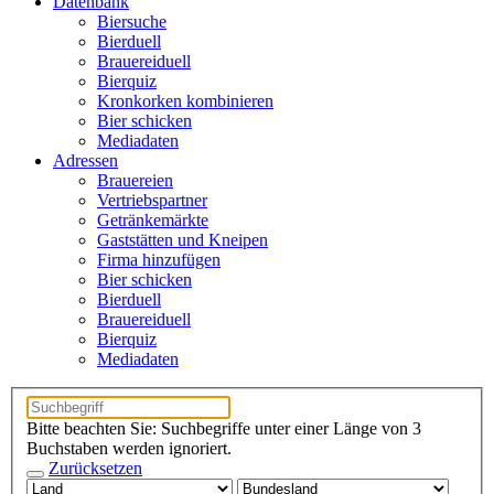
Datenbank
Biersuche
Bierduell
Brauereiduell
Bierquiz
Kronkorken kombinieren
Bier schicken
Mediadaten
Adressen
Brauereien
Vertriebspartner
Getränkemärkte
Gaststätten und Kneipen
Firma hinzufügen
Bier schicken
Bierduell
Brauereiduell
Bierquiz
Mediadaten
Bitte beachten Sie: Suchbegriffe unter einer Länge von 3
Buchstaben werden ignoriert.
Zurücksetzen