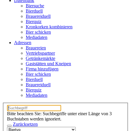
Datenbank
Biersuche
Bierduell
Brauereiduell
Bierquiz
Kronkorken kombinieren
Bier schicken
Mediadaten
Adressen
Brauereien
Vertriebspartner
Getränkemärkte
Gaststätten und Kneipen
Firma hinzufügen
Bier schicken
Bierduell
Brauereiduell
Bierquiz
Mediadaten
Bitte beachten Sie: Suchbegriffe unter einer Länge von 3
Buchstaben werden ignoriert.
Zurücksetzen