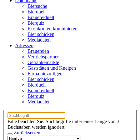
Datenbank
Biersuche
Bierduell
Brauereiduell
Bierquiz
Kronkorken kombinieren
Bier schicken
Mediadaten
Adressen
Brauereien
Vertriebspartner
Getränkemärkte
Gaststätten und Kneipen
Firma hinzufügen
Bier schicken
Bierduell
Brauereiduell
Bierquiz
Mediadaten
Bitte beachten Sie: Suchbegriffe unter einer Länge von 3
Buchstaben werden ignoriert.
Zurücksetzen