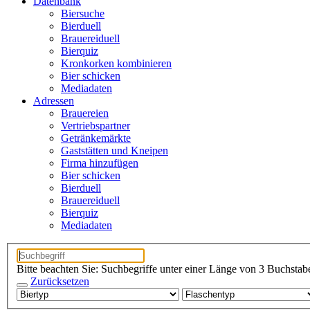
Datenbank
Biersuche
Bierduell
Brauereiduell
Bierquiz
Kronkorken kombinieren
Bier schicken
Mediadaten
Adressen
Brauereien
Vertriebspartner
Getränkemärkte
Gaststätten und Kneipen
Firma hinzufügen
Bier schicken
Bierduell
Brauereiduell
Bierquiz
Mediadaten
Bitte beachten Sie: Suchbegriffe unter einer Länge von 3 Buchstab
Zurücksetzen