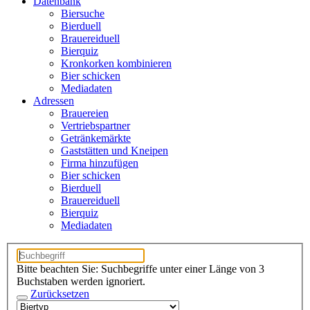
Datenbank
Biersuche
Bierduell
Brauereiduell
Bierquiz
Kronkorken kombinieren
Bier schicken
Mediadaten
Adressen
Brauereien
Vertriebspartner
Getränkemärkte
Gaststätten und Kneipen
Firma hinzufügen
Bier schicken
Bierduell
Brauereiduell
Bierquiz
Mediadaten
Bitte beachten Sie: Suchbegriffe unter einer Länge von 3
Buchstaben werden ignoriert.
Zurücksetzen