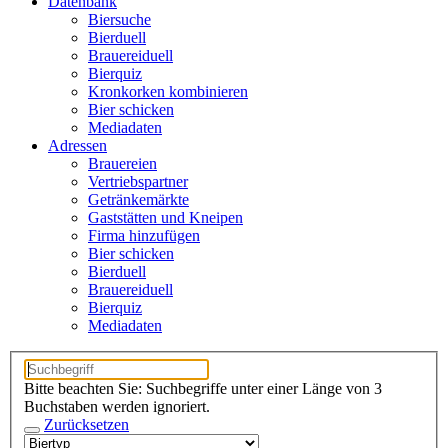
Datenbank
Biersuche
Bierduell
Brauereiduell
Bierquiz
Kronkorken kombinieren
Bier schicken
Mediadaten
Adressen
Brauereien
Vertriebspartner
Getränkemärkte
Gaststätten und Kneipen
Firma hinzufügen
Bier schicken
Bierduell
Brauereiduell
Bierquiz
Mediadaten
Bitte beachten Sie: Suchbegriffe unter einer Länge von 3
Buchstaben werden ignoriert.
Zurücksetzen