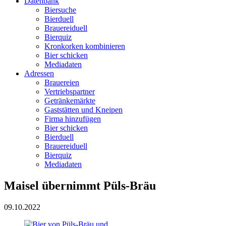
Datenbank
Biersuche
Bierduell
Brauereiduell
Bierquiz
Kronkorken kombinieren
Bier schicken
Mediadaten
Adressen
Brauereien
Vertriebspartner
Getränkemärkte
Gaststätten und Kneipen
Firma hinzufügen
Bier schicken
Bierduell
Brauereiduell
Bierquiz
Mediadaten
Maisel übernimmt Püls-Bräu
09.10.2022